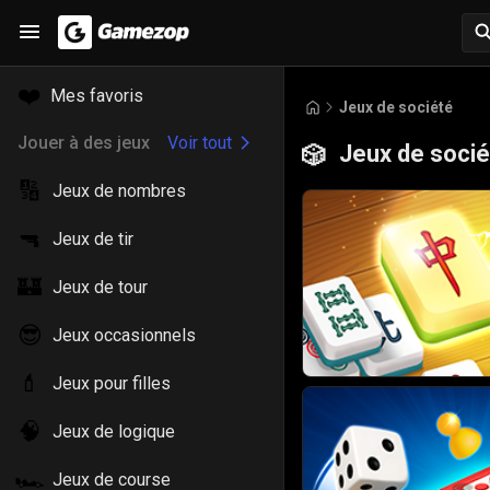
❤️
Mes favoris
Jeux de société
Jouer à des jeux
Voir tout
Jeux de socié
🎲
🔢
Jeux de nombres
🔫
Jeux de tir
🏰
Jeux de tour
😎
Jeux occasionnels
💄
Jeux pour filles
🧠
Jeux de logique
🏎️
Jeux de course