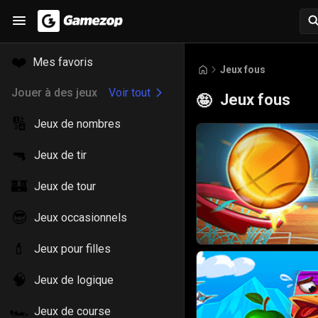
❤️
Mes favoris
Jeux fous
Jouer à des jeux
Voir tout
Jeux fous
🤪
🔢
Jeux de nombres
🔫
Jeux de tir
🏰
Jeux de tour
😎
Jeux occasionnels
💄
Jeux pour filles
🧠
Jeux de logique
🏎️
Jeux de course