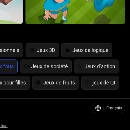
sionnels
Jeux 3D
Jeux de logique
🧊
🧠
x fous
Jeux de société
Jeux d'action
🎲
⚔️
 pour filles
Jeux de fruits
jeux de QI
🍇
💡
Jeux effrayants
Jeux de Cartes
👻
♠️
|
Français
Jeux de voler
Jeux d'animaux
🚁
🐴
ation