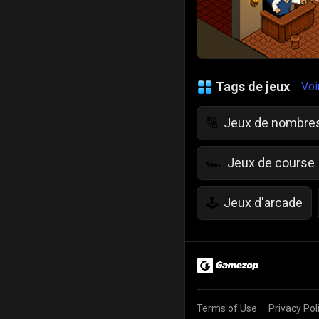
Tags de jeux
Voi
Jeux de nombre
🔢
Jeux de course
🏎️
Jeux d'arcade
🕹️
Jeux de simulati
🌱
Jeux de Police
👮
Terms of Use
Privacy Pol