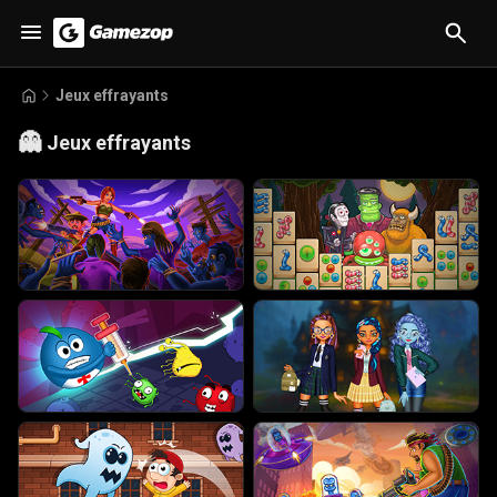
Jeux effrayants
👻
Jeux effrayants