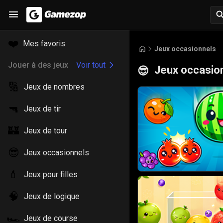
❤️
Mes favoris
Jeux occasionnels
Jouer à des jeux
Voir tout
Jeux occasio
😎
🔢
Jeux de nombres
🔫
Jeux de tir
🏰
Jeux de tour
😎
Jeux occasionnels
💄
Jeux pour filles
🧠
Jeux de logique
🏎️
Jeux de course