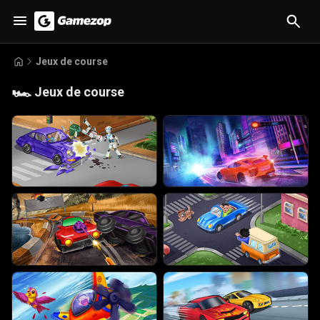
Jeux de course
🏎️
Jeux de course