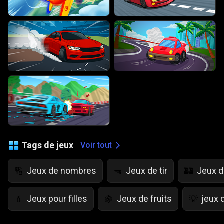
Tags de jeux
Voir tout
Jeux de nombres
Jeux de tir
Jeux d
🔢
🔫
🏰
Jeux pour filles
Jeux de fruits
jeux 
💄
🍇
💡