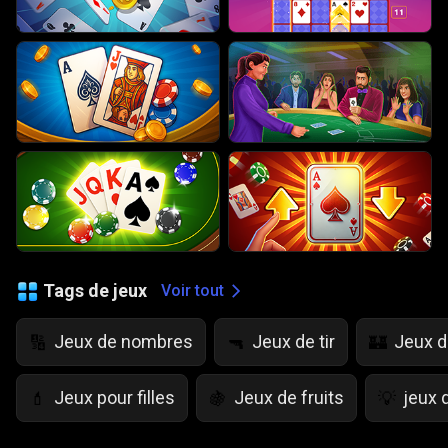
Tags de jeux
Voir tout
Jeux de nombres
Jeux de tir
Jeux d
🔢
🔫
🏰
Jeux pour filles
Jeux de fruits
jeux 
💄
🍇
💡