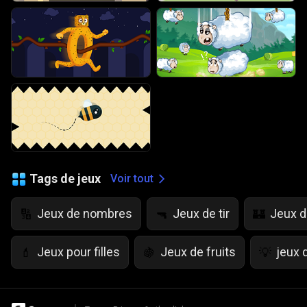
Tags de jeux
Voir tout
Jeux de nombres
Jeux de tir
Jeux d
🔢
🔫
🏰
Jeux pour filles
Jeux de fruits
jeux 
💄
🍇
💡