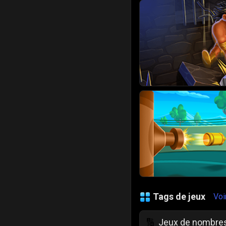
Tags de jeux
Voi
Jeux de nombre
🔢