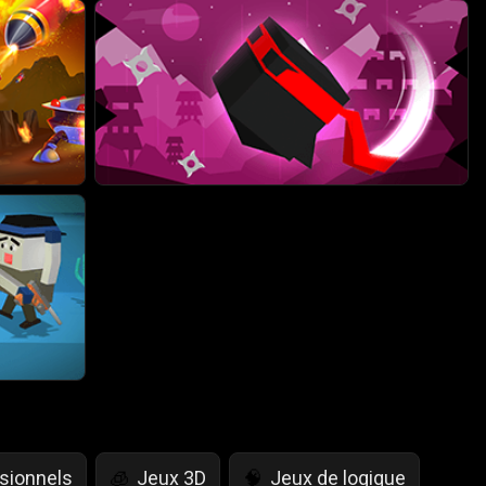
sionnels
Jeux 3D
Jeux de logique
🧊
🧠