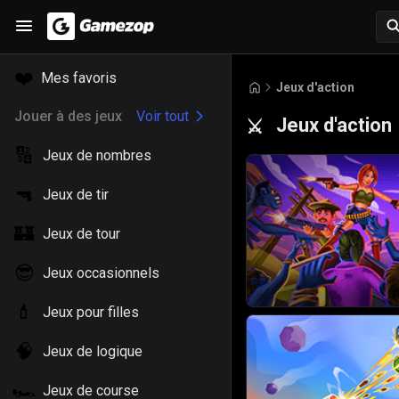
❤️
Mes favoris
Jeux d'action
Jouer à des jeux
Voir tout
Jeux d'action
⚔️
🔢
Jeux de nombres
🔫
Jeux de tir
🏰
Jeux de tour
😎
Jeux occasionnels
💄
Jeux pour filles
🧠
Jeux de logique
🏎️
Jeux de course