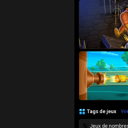
Tags de jeux
Voi
Jeux de nombre
🔢