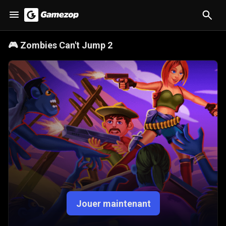
🎮
Zombies Can't Jump 2
Jouer maintenant