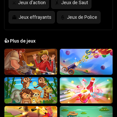
Jeux d'action
Jeux de Saut
⚔️
🤸
Jeux effrayants
Jeux de Police
👻
👮
👍
Plus de jeux