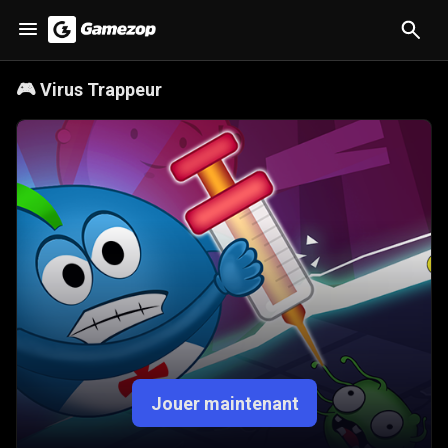
🎮
Virus Trappeur
Jouer maintenant