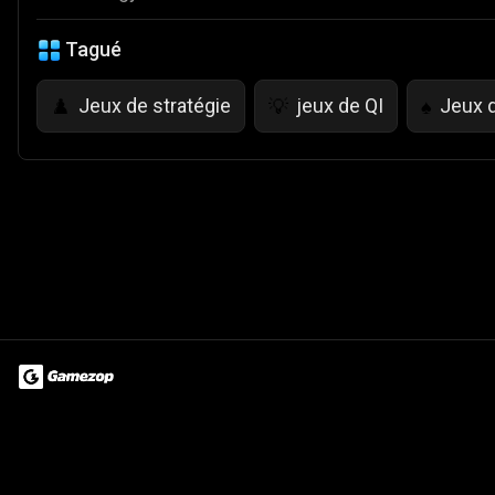
Tagué
Jeux de stratégie
jeux de QI
Jeux 
♟️
💡
♠️
Terms of Use
Privacy Policy
About
Jobs
Partner With Us
Do
© 2026 Advergame Technologies Pvt. Ltd. ("ATPL"). Gamezop ® & Qu