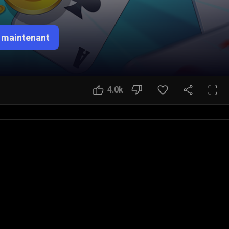
 maintenant
4.0k