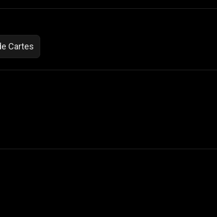
de Cartes
 Not Sell My Personal Information
izzop ® are registered trademarks of ATPL.