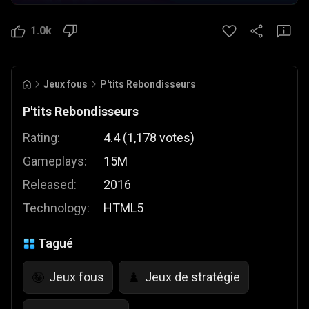
1.0k
Jeux fous
P'tits Rebondisseurs
P'tits Rebondisseurs
Rating:
4.4
(
1,178
votes
)
Gameplays:
15M
Released:
2016
Technology:
HTML5
Tagué
Jeux fous
Jeux de stratégie
🤪
♟️