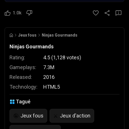
1.0k
Jeux fous
Ninjas Gourmands
Ninjas Gourmands
Rating:
4.5
(
1,128
votes
)
Gameplays:
7.3M
Released:
2016
Technology:
HTML5
Tagué
Jeux fous
Jeux d'action
🤪
⚔️