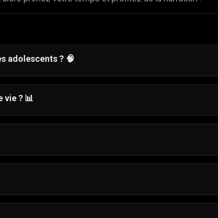
es adolescents ?
🧠
l'équilibre des responsabilités quotidiennes tout en
 vie ?
📊
es mini-jeux faciles, comme vous réveiller à l'heure ou
ipal à progresser dans sa journée.
le de 16 ans nommée Sophia à gérer sa vie quotidienne alo
ses rêves absolus à Londres.
ociété amusante où vous passez d'un point à un autre,