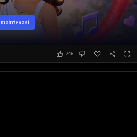
 maintenant
745