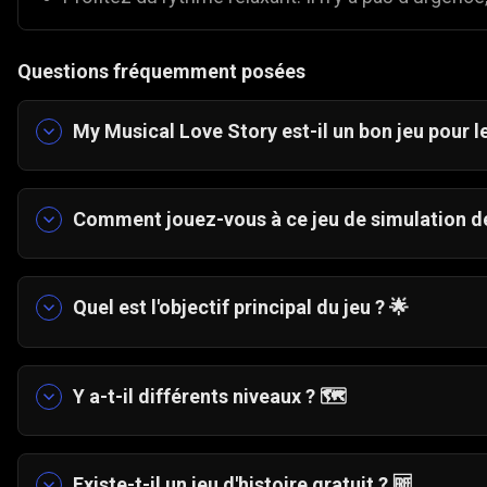
Questions fréquemment posées
My Musical Love Story est-il un bon jeu pour l
Oui. C'est un jeu occasionnel très relatable sur 
poursuivant vos grands rêves.
Comment jouez-vous à ce jeu de simulation de
Vous suivez l'histoire interactive et complétez d
nettoyer un café, pour aider le personnage princ
Quel est l'objectif principal du jeu ?
🌟
L'histoire globale consiste à aider une jeune fil
qu'elle se prépare à postuler à l'école d'art de 
Y a-t-il différents niveaux ?
🗺️
Oui ! Le jeu propose une carte de style jeu de s
débloquant de nouveaux scénarios et tâches.
Existe-t-il un jeu d'histoire gratuit ?
🆓