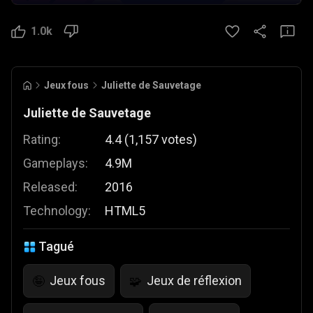
1.0k
Jeux fous
Juliette de Sauvetage
Juliette de Sauvetage
Rating:
4.4
(
1,157
votes
)
Gameplays:
4.9M
Released:
2016
Technology:
HTML5
Tagué
Jeux fous
Jeux de réflexion
🤪
🧩