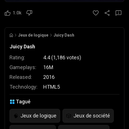
1.0k
Jeux de logique
Juicy Dash
Juicy Dash
Rating:
4.4
(
1,186
votes
)
Gameplays:
16M
Released:
2016
Technology:
HTML5
Tagué
Jeux de logique
Jeux de société
🧠
🎲