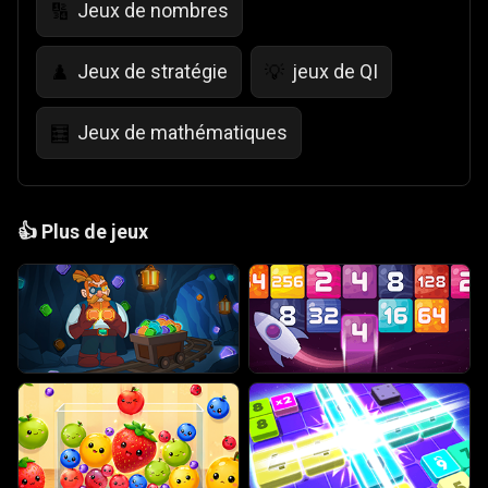
Jeux de nombres
🔢
Jeux de stratégie
jeux de QI
♟️
💡
Jeux de mathématiques
🧮
👍
Plus de jeux