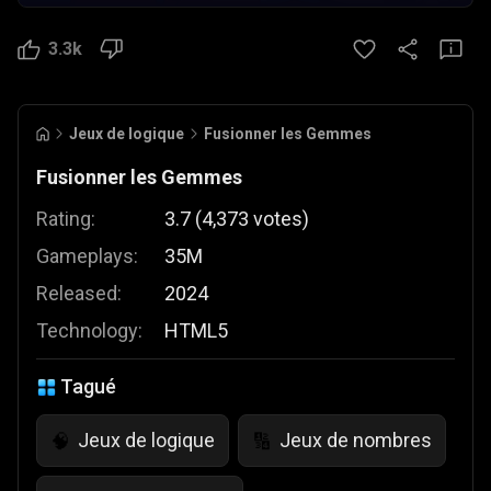
3.3k
Jeux de logique
Fusionner les Gemmes
Fusionner les Gemmes
Rating:
3.7
(
4,373
votes
)
Gameplays:
35M
Released:
2024
Technology:
HTML5
Tagué
Jeux de logique
Jeux de nombres
🧠
🔢