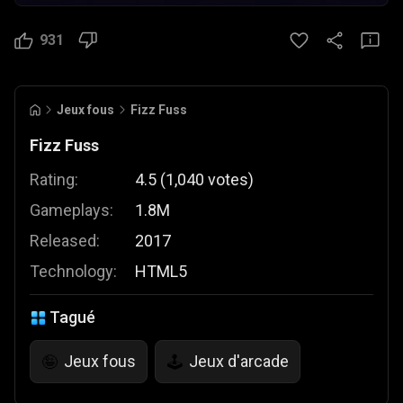
931
Jeux fous
Fizz Fuss
Fizz Fuss
Rating:
4.5
(
1,040
votes
)
Gameplays:
1.8M
Released:
2017
Technology:
HTML5
Tagué
Jeux fous
Jeux d'arcade
🤪
🕹️