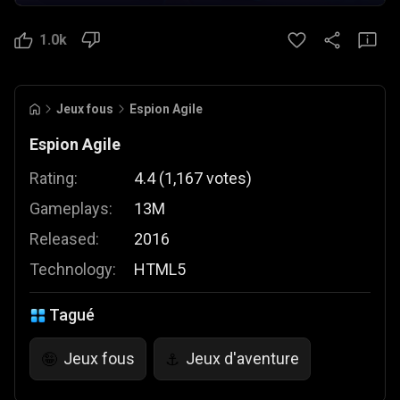
1.0k
Jeux fous
Espion Agile
Espion Agile
Rating:
4.4
(
1,167
votes
)
Gameplays:
13M
Released:
2016
Technology:
HTML5
Tagué
Jeux fous
Jeux d'aventure
🤪
⚓