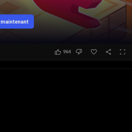
 maintenant
964