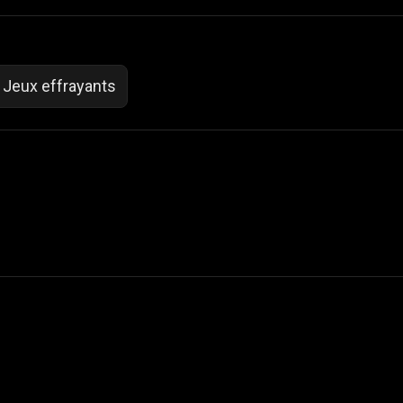
Jeux effrayants
 Not Sell My Personal Information
izzop ® are registered trademarks of ATPL.