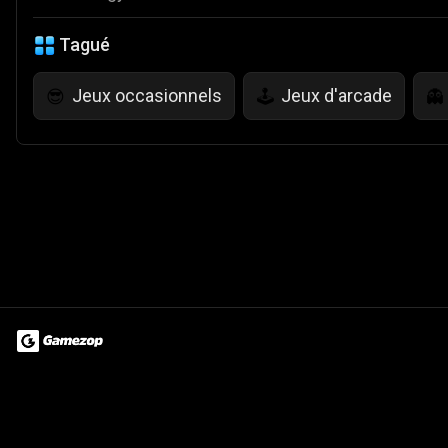
Tagué
Jeux occasionnels
Jeux d'arcade
😎
🕹️
👻
Terms of Use
Privacy Policy
About
Jobs
Partner With Us
Do
© 2026 Advergame Technologies Pvt. Ltd. ("ATPL"). Gamezop ® & Qu