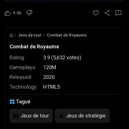
4.4k
Jeux de tour
Combat de Royaume
Combat de Royaume
Rating:
3.9
(
5,632
votes
)
Gameplays:
120M
Released:
2020
Technology:
HTML5
Tagué
Jeux de tour
Jeux de stratégie
🏰
♟️