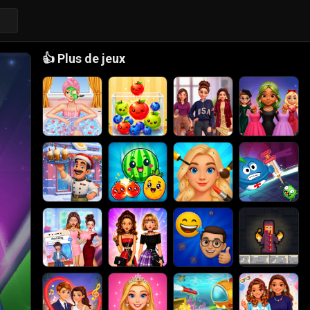
👍
Plus de jeux