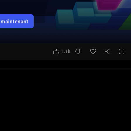
 maintenant
1.1k