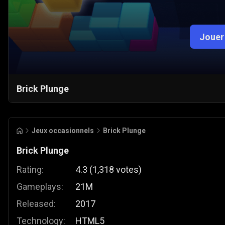
Jouer
Brick Plunge
Jeux occasionnels
Brick Plunge
Brick Plunge
Rating:
4.3
(
1,318
votes
)
Gameplays:
21M
Released:
2017
Technology:
HTML5