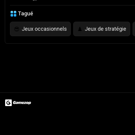
Tagué
Jeux occasionnels
Jeux de stratégie
😎
♟️
Terms of Use
Privacy Policy
About
Jobs
Partner With Us
Do
© 2026 Advergame Technologies Pvt. Ltd. ("ATPL"). Gamezop ® & Qu