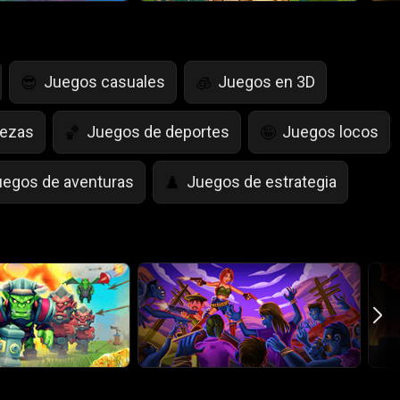
Juegos casuales
Juegos en 3D
😎
🧊
bezas
Juegos de deportes
Juegos locos
🏀
🤪
uegos de aventuras
Juegos de estrategia
♟️
egos de Simulación de Vida
Juegos de Saltar
🤸
Juegos de Policía
Juegos de matemáticas

🧮
partidos de fútbol
⚽