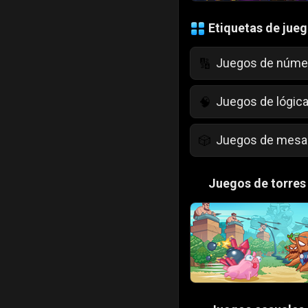
Etiquetas de jue
Juegos de núme
🔢
Juegos de lógic
🧠
Juegos de mesa
🎲
Juegos para niñ
💄
🏰
Juegos de torres
Juegos de color
🎨
Juegos de Comi
🍕