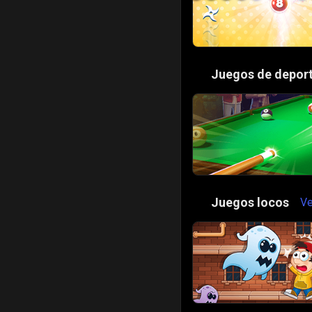
🏀
Juegos de depor
🤪
Juegos locos
Ve