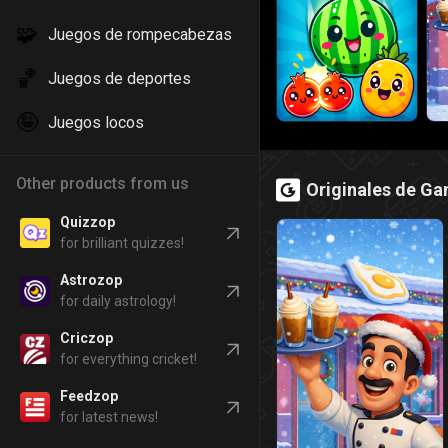
🧩
Juegos de rompecabezas
🏀
Juegos de deportes
🤪
Juegos locos
Other products from us
Originales de G
Quizzop
for brilliant quizzes!
Astrozop
for daily astrology!
Criczop
for everything cricket!
Feedzop
for latest news!