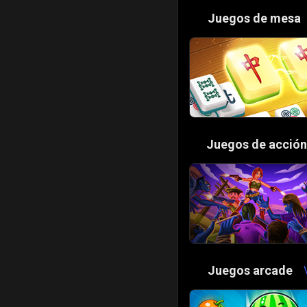
🎲
Juegos de mesa
⚔️
Juegos de acción
🕹️
Juegos arcade