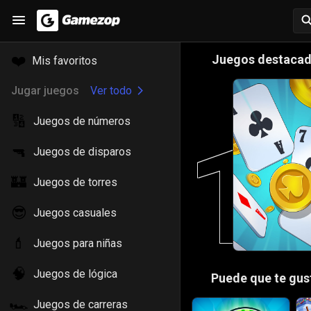
🎮
❤️
Juegos destaca
Mis favoritos
Jugar juegos
Ver todo
🔢
Juegos de números
1
🔫
Juegos de disparos
🏰
Juegos de torres
😎
Juegos casuales
💄
Juegos para niñas
🧠
Juegos de lógica
😍
Puede que te gus
🏎️
Juegos de carreras