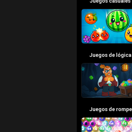
😎
Juegos casuales
🧠
Juegos de lógica
🧩
Juegos de romp