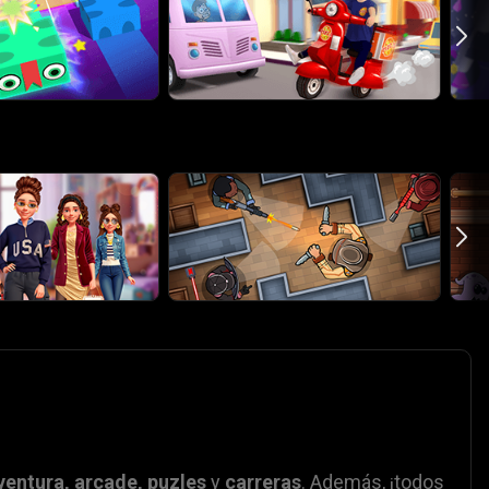
ventura
,
arcade
,
puzles
y
carreras
. Además, ¡todos