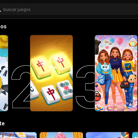
dos
2
3
te