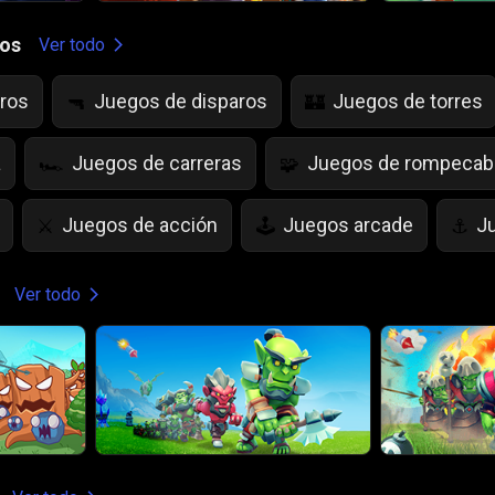
gos
Ver todo
ros
Juegos de disparos
Juegos de torres
🔫
🏰
a
Juegos de carreras
Juegos de rompeca
🏎️
🧩
Juegos de acción
Juegos arcade
J
⚔️
🕹️
⚓
as
Juegos de Frutas
juegos de IQ
Ju
🍇
💡
🌱
Ver todo
es
Juegos de Miedo
Juegos de Cartas
👻
♠️

da
Juegos de volar
Juegos de animales
🚁
🐴