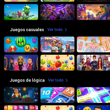
😎
Juegos casuales
Ver todo
🧠
Juegos de lógica
Ver todo