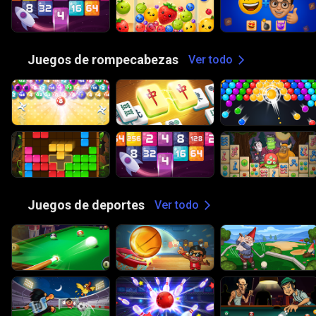
🧩
Juegos de rompecabezas
Ver todo
🏀
Juegos de deportes
Ver todo