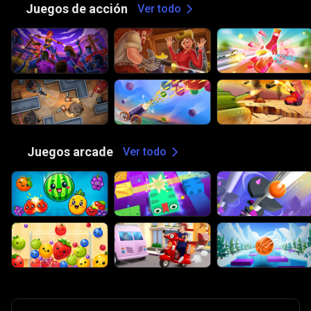
⚔️
Juegos de acción
Ver todo
🕹️
Juegos arcade
Ver todo