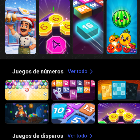
🔢
Juegos de números
Ver todo
🔫
Juegos de disparos
Ver todo