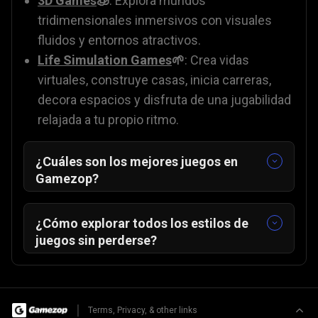
3D Games
🧊
: Explora mundos
tridimensionales inmersivos con visuales
fluidos y entornos atractivos.
Life Simulation Games
🌱
: Crea vidas
virtuales, construye casas, inicia carreras,
decora espacios y disfruta de una jugabilidad
relajada a tu propio ritmo.
¿Cuáles son los mejores juegos en
Gamezop?
No necesitas una consola de alta gama ni
una configuración para "expertos" para
¿Cómo explorar todos los estilos de
disfrutar jugando con otros. Los mejores
juegos sin perderse?
juegos para jugar son aquellos con reglas
Con cientos de tipos de juegos diferentes a
simples y rondas rápidas. Ya sea que
tu alcance, es fácil quedarse atrapado
compartas pantalla o juegues desde
haciendo scroll. Si te sientes abrumado,
|
Terms, Privacy, & other links
cualquier parte del mundo, estos títulos