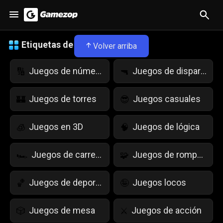
Etiquetas de juegos
Volver arriba
Juegos de números
Juegos de disparos
🔢
🔫
Juegos de torres
Juegos casuales
🏰
😎
Juegos en 3D
Juegos de lógica
🧊
🧠
Juegos de carreras
Juegos de rompecabezas
🏎️
🧩
Juegos de deportes
Juegos locos
🏀
🤪
Juegos de mesa
Juegos de acción
🎲
⚔️