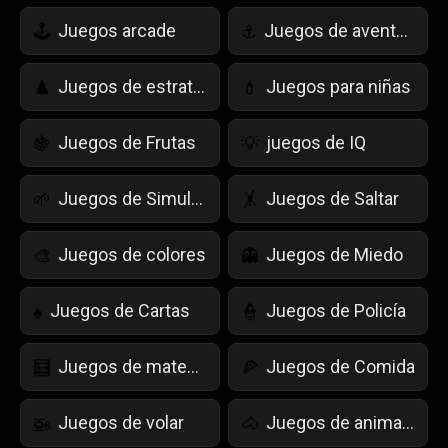
Juegos arcade
Juegos de aventuras
🕹️
⚓
Juegos de estrategia
Juegos para niñas
♟️
💄
Juegos de Frutas
juegos de IQ
🍇
💡
Juegos de Simulación de Vida
Juegos de Saltar
🌱
🤸
Juegos de colores
Juegos de Miedo
🎨
👻
Juegos de Cartas
Juegos de Policía
♠️
👮
Juegos de matemáticas
Juegos de Comida
🧮
🍕
Juegos de volar
Juegos de animales
🚁
🐴