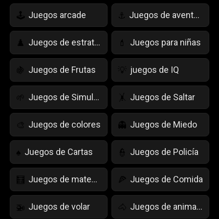
Juegos arcade
Juegos de aventuras
🕹️
⚓
Juegos de estrategia
Juegos para niñas
♟️
💄
Juegos de Frutas
juegos de IQ
🍇
💡
Juegos de Simulación de Vida
Juegos de Saltar
🌱
🤸
Juegos de colores
Juegos de Miedo
🎨
👻
Juegos de Cartas
Juegos de Policía
♠️
👮
Juegos de matemáticas
Juegos de Comida
🧮
🍕
Juegos de volar
Juegos de animales
🚁
🐴