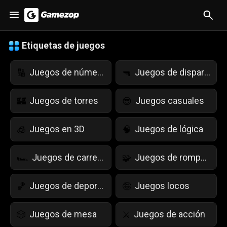
Etiquetas de juegos
Juegos de números
Juegos de disparos
🔢
🔫
Juegos de torres
Juegos casuales
🏰
😎
Juegos en 3D
Juegos de lógica
🧊
🧠
Juegos de carreras
Juegos de rompecabezas
🏎️
🧩
Juegos de deportes
Juegos locos
🏀
🤪
Juegos de mesa
Juegos de acción
🎲
⚔️