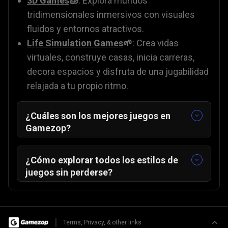
3D Games
🧊
: Explora mundos
tridimensionales inmersivos con visuales
fluidos y entornos atractivos.
Life Simulation Games
🌱
: Crea vidas
virtuales, construye casas, inicia carreras,
decora espacios y disfruta de una jugabilidad
relajada a tu propio ritmo.
¿Cuáles son los mejores juegos en
Gamezop?
No necesitas una consola de alta gama ni
una configuración para "expertos" para
¿Cómo explorar todos los estilos de
disfrutar jugando con otros. Los mejores
juegos sin perderse?
juegos para jugar son aquellos con reglas
Con cientos de tipos de juegos diferentes a
simples y rondas rápidas. Ya sea que
tu alcance, es fácil quedarse atrapado
compartas pantalla o juegues desde
haciendo scroll. Si te sientes abrumado,
|
Terms, Privacy, & other links
cualquier parte del mundo, estos títulos