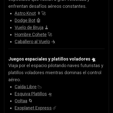
enfrentan desafíos aéreos constantes.
Astro Knot
👨‍🚀
Dodge Bot
🤖
Vuelo de Bruja
🧹
Hombre Cohete
🚀
Caballero al Vuelo
🤺
Juegos espaciales y platillos voladores 🛸
Viaja por el espacio pilotando naves futuristas y
platillos voladores mientras dominas el control
aéreo.
Caída Libre
📉
Esquiva Platillos
🛸
Ooltaa
🌀
Exoplanet Express
☄️