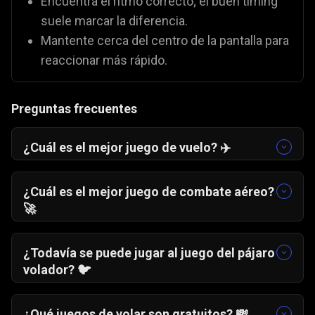
Encuentra el ritmo correcto; el buen timing
suele marcar la diferencia.
Mantente cerca del centro de la pantalla para
reaccionar más rápido.
Preguntas frecuentes
¿Cuál es el mejor juego de vuelo? ✈️
Un Vuelo Más
🛫 es uno de los favoritos por su
jugabilidad fluida y adictiva. Para quienes
¿Cuál es el mejor juego de combate aéreo?
prefieren acción,
Combate de Aviones
🛩️ es una
🚀
gran opción.
Combate de Aviones
🛩️ destaca como uno de
los juegos de aviones de combate más jugados
¿Todavía se puede jugar al juego del pájaro
en Gamezop.
volador? 🐦
Sí. Aunque la app original ya no existe, puedes
disfrutar de una experiencia similar con
Escuela
¿Qué juegos de volar son gratuitos? 💸