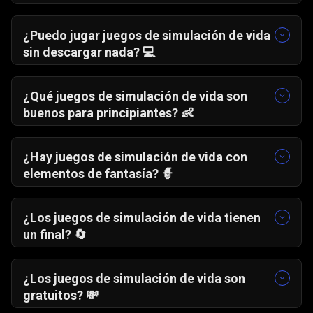
Estos juegos ofrecen una experiencia cercana a
la vida real:
¿Puedo jugar juegos de simulación de vida
Chef magnate
🍳
sin descargar nada? 💻
Salón de Belleza Spa de Verano Ellie
💆
Sí. Todos los simuladores de vida de Gamezop
Historia de Boda Tropical de Panda
🐼
funcionan directamente desde el navegador, sin
¿Qué juegos de simulación de vida son
descargas ni instalaciones.
buenos para principiantes? 👶
Chef magnate
🍳 y
Salón de Belleza Spa de
Verano Ellie
💆 son ideales para empezar
¿Hay juegos de simulación de vida con
gracias a sus controles sencillos.
elementos de fantasía? 🧙
Sí. Algunos juegos combinan simulación de vida
con eventos especiales, decoración creativa y
¿Los juegos de simulación de vida tienen
progresión tipo rol.
un final? 🔄
No. La mayoría permiten jugar durante mucho
tiempo y evolucionar el personaje de forma
¿Los juegos de simulación de vida son
continua.
gratuitos? 💸