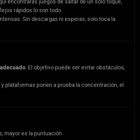
Aquí encontrarás juegos de saltar de un solo toque,
lejos rápidos lo son todo.
Juegos de Policía
Juegos de matemáticas

🧮
intensas. Sin descargas ni esperas, solo toca la
partidos de fútbol
⚽
o adecuado
. El objetivo puede ser evitar obstáculos,
r y plataformas ponen a prueba la concentración, el
s, mayor es la puntuación.