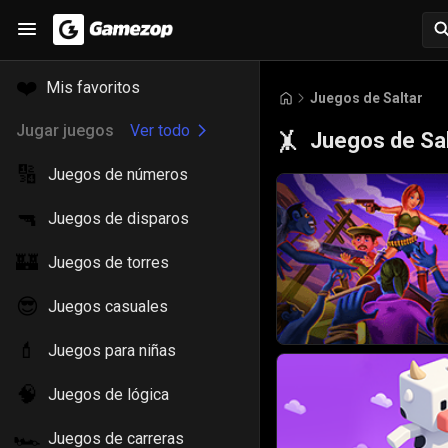
❤️
Mis favoritos
Juegos de Saltar
Jugar juegos
Ver todo
Juegos de Sal
🤸
🔢
Juegos de números
🔫
Juegos de disparos
🏰
Juegos de torres
😎
Juegos casuales
💄
Juegos para niñas
🧠
Juegos de lógica
🏎️
Juegos de carreras