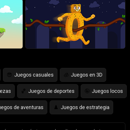
Juegos casuales
Juegos en 3D
😎
🧊
bezas
Juegos de deportes
Juegos locos
🏀
🤪
uegos de aventuras
Juegos de estrategia
♟️
egos de Simulación de Vida
Juegos de Saltar
🤸