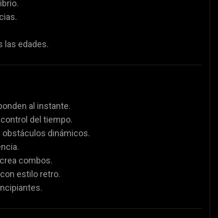
ibrio.
cias.
s las edades.
onden al instante.
 control del tiempo.
y obstáculos dinámicos.
encia.
o crea combos.
con estilo retro.
incipiantes.