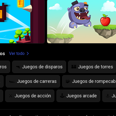
gos
Ver todo
ros
Juegos de disparos
Juegos de torres
🔫
🏰
a
Juegos de carreras
Juegos de rompeca
🏎️
🧩
Juegos de acción
Juegos arcade
J
⚔️
🕹️
⚓
as
Juegos de Frutas
juegos de IQ
Ju
🍇
💡
🌱