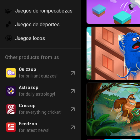
🧩
Juegos de rompecabezas
🏀
Juegos de deportes
🤪
Juegos locos
Other products from us
Quizzop
for brilliant quizzes!
Astrozop
for daily astrology!
Criczop
for everything cricket!
Feedzop
for latest news!