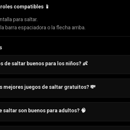
troles compatibles 📱
ntalla para saltar.
 la barra espaciadora o la flecha arriba.
s
s de saltar buenos para los niños? 👶
sarrollar reflejos, coordinación y atención. Juegos como
s mejores juegos de saltar gratuitos? 💸
des jugar gratis a:
p
🦘
 saltar son buenos para adultos? 🧠
rbo
🐹
altar con mayor dificultad y ritmo rápido son ideales, co