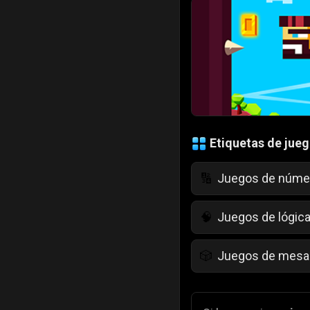
Etiquetas de jue
Juegos de núme
🔢
Juegos de lógic
🧠
Juegos de mesa
🎲
Juegos para niñ
💄