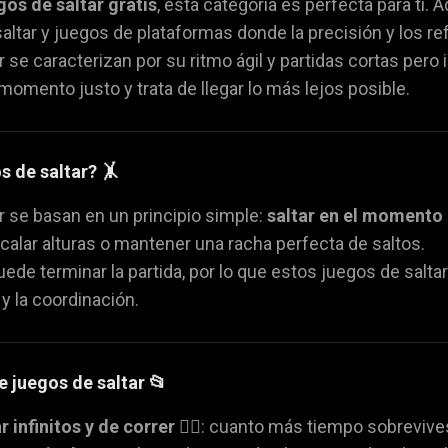
gos de saltar gratis
, esta categoría es perfecta para ti. 
altar y juegos de plataformas donde la precisión y los ref
es
Juegos de Miedo
Juegos de Cartas
👻
♠️

 se caracterizan por su ritmo ágil y partidas cortas pero 
l momento justo y trata de llegar lo más lejos posible.
da
Juegos de volar
Juegos de animales
🚁
🐴
s de saltar?
🤸
r se basan en un principio simple:
saltar en el moment
scalar alturas o mantener una racha perfecta de saltos.
ede terminar la partida, por lo que estos juegos de salta
y la coordinación.
e juegos de saltar 📂
 infinitos y de correr
🏃‍♂️: cuanto más tiempo sobrevive