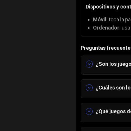
Dispositivos y con
Móvil
: toca la pa
Ordenador
: usa
Preguntas frecuente
¿Son los juego
Sí. Ayudan a de
empezar.
¿Cuáles son lo
En Gamezop pue
Jimbo Jum
¿Qué juegos de
Salto del Je
Los juegos de s
Bouncy
🟠