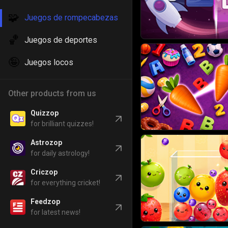
🧩
Juegos de rompecabezas
🏀
Juegos de deportes
🤪
Juegos locos
Other products from us
Quizzop
for brilliant quizzes!
Astrozop
for daily astrology!
Criczop
for everything cricket!
Feedzop
for latest news!