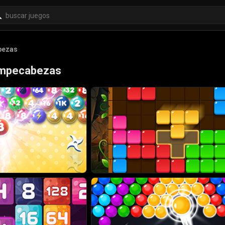
bezas
ompecabezas