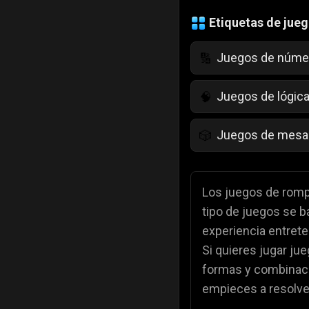
Etiquetas de jue
Juegos de núme
🔢
Juegos de lógic
🧠
Juegos de mesa
🎲
Juegos para niñ
💄
Los juegos de romp
tipo de juegos se b
Juegos de color
🎨
experiencia entret
Si quieres jugar ju
Juegos de Comi
🍕
formas y combinaci
empieces a resolve