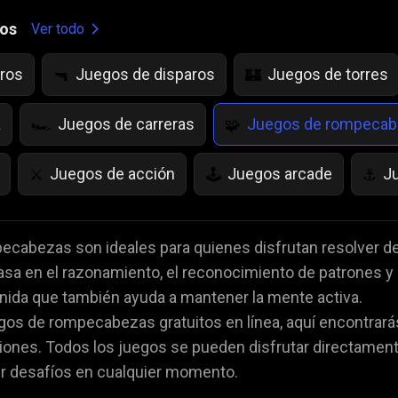
gos
Ver todo
ros
Juegos de disparos
Juegos de torres
🔫
🏰
a
Juegos de carreras
Juegos de rompeca
🏎️
🧩
Juegos de acción
Juegos arcade
J
⚔️
🕹️
⚓
as
Juegos de Frutas
juegos de IQ
Ju
🍇
💡
🌱
ecabezas son ideales para quienes disfrutan resolver de
asa en el razonamiento, el reconocimiento de patrones y
es
Juegos de Miedo
Juegos de Cartas
👻
♠️

enida que también ayuda a mantener la mente activa.
egos de rompecabezas gratuitos en línea, aquí encontrará
da
Juegos de volar
Juegos de animales
🚁
🐴
ones. Todos los juegos se pueden disfrutar directamente
r desafíos en cualquier momento.