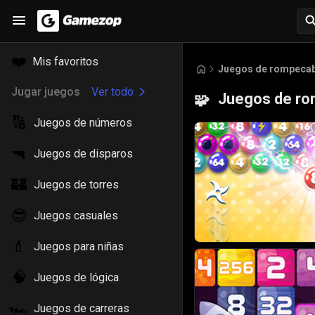
❤️
Mis favoritos
Juegos de rompeca
Jugar juegos
Ver todo
Juegos de r
🧩
🔢
Juegos de números
🔫
Juegos de disparos
🏰
Juegos de torres
😎
Juegos casuales
💄
Juegos para niñas
🧠
Juegos de lógica
🏎️
Juegos de carreras