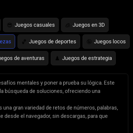
Juegos casuales
Juegos en 3D
😎
🧊
bezas
Juegos de deportes
Juegos locos
🏀
🤪
uegos de aventuras
Juegos de estrategia
♟️
egos de Simulación de Vida
Juegos de Saltar
🤸
safíos mentales y poner a prueba su lógica. Este
 la búsqueda de soluciones, ofreciendo una
Juegos de Policía
Juegos de matemáticas

🧮
s una gran variedad de retos de números, palabras,
partidos de fútbol
⚽
 desde el navegador, sin descargas, para que