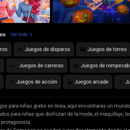
gos
Ver todo
ros
Juegos de disparos
Juegos de torres
🔫
🏰
a
Juegos de carreras
Juegos de rompeca
🏎️
🧩
Juegos de acción
Juegos arcade
J
⚔️
🕹️
⚓
as
Juegos de Frutas
juegos de IQ
Ju
🍇
💡
🌱
os para niñas gratis en línea, aquí encontrarás un mundo l
os para niñas que disfrutan de la moda, el maquillaje, las
es
Juegos de Miedo
Juegos de Cartas
👻
♠️

 protagonista.