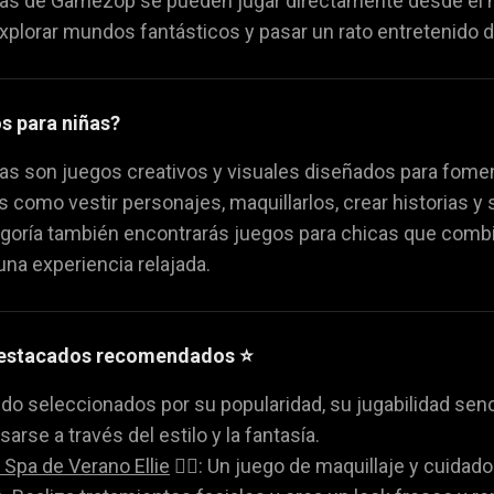
ñas de Gamezop se pueden jugar directamente desde el na
da
Juegos de volar
Juegos de animales
🚁
🐴
 explorar mundos fantásticos y pasar un rato entretenido d
s para niñas?
as son juegos creativos y visuales diseñados para fomenta
s como vestir personajes, maquillarlos, crear historias y 
egoría también encontrarás juegos para chicas que combi
una experiencia relajada.
destacados recomendados ⭐
do seleccionados por su popularidad, su jugabilidad senci
arse a través del estilo y la fantasía.
 Spa de Verano Ellie
💆‍♀️: Un juego de maquillaje y cuidad