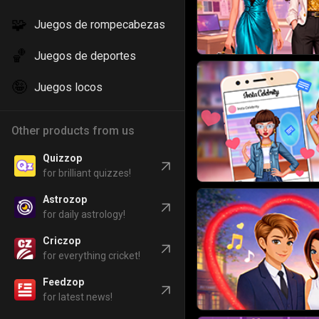
🧩
Juegos de rompecabezas
🏀
Juegos de deportes
🤪
Juegos locos
Other products from us
Quizzop
for brilliant quizzes!
Astrozop
for daily astrology!
Criczop
for everything cricket!
Feedzop
for latest news!