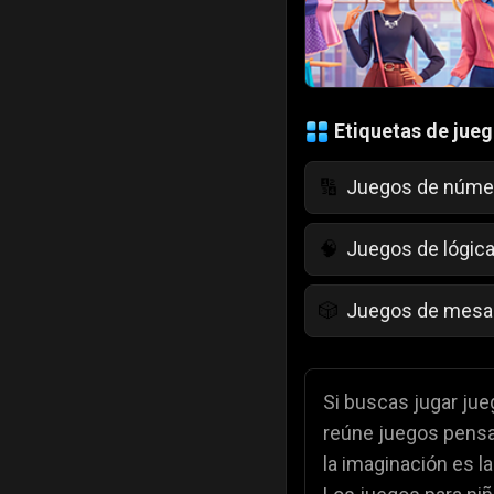
Etiquetas de jue
Juegos de núme
🔢
Juegos de lógic
🧠
Juegos de mesa
🎲
Juegos para niñ
💄
Si buscas jugar jueg
reúne juegos pensad
Juegos de color
🎨
la imaginación es la