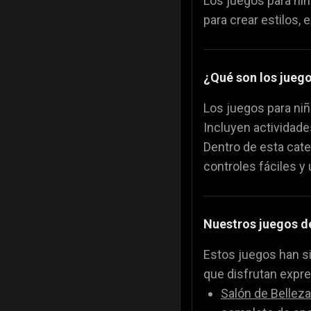
Los juegos para ni
Juegos de Comi
🍕
para crear estilos,
¿Qué son los juego
Los juegos para niñ
Incluyen actividade
Dentro de esta cat
controles fáciles y 
Nuestros juegos 
Estos juegos han si
que disfrutan expres
Salón de Belleza