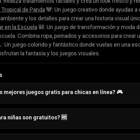
 Realiza tratamientos faciales y crea un look fresco y r
 Tropical de Panda
🐼: Un juego creativo donde ayudas a u
 ambiente y los detalles para crear una historia visual úni
r en la Escuela
🎒: Un juego de transformación y moda d
scuela. Combina ropa, peinados y accesorios para crear u
: Un juego colorido y fantástico donde vuelas en una e
sfrutan la fantasía y los juegos visuales.
s
s mejores juegos gratis para chicas en línea? 🎮
gran variedad de juegos gratuitos, como:
stir 👗
ra niñas son gratuitos? 🆓
aquillaje 💄
juegos para niñas disponibles en Gamezop son completame
ocina 🍰