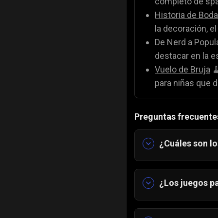
completo de spa.
Historia de Boda
la decoración, el
De Nerd a Popula
destacar en la e
Vuelo de Bruja

para niñas que di
Preguntas frecuente
¿Cuáles son lo
Ofrecemos una 
Juegos de ve
¿Los juegos pa
Juegos de m
Sí. Todos los 
Juegos de c