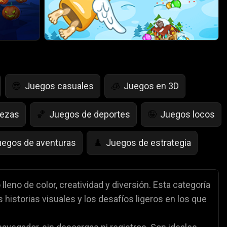
Juegos casuales
Juegos en 3D
😎
🧊
bezas
Juegos de deportes
Juegos locos
🏀
🤪
uegos de aventuras
Juegos de estrategia
♟️
egos de Simulación de Vida
Juegos de Saltar
🤸
leno de color, creatividad y diversión. Esta categoría
 historias visuales y los desafíos ligeros en los que
Juegos de Policía
Juegos de matemáticas

🧮