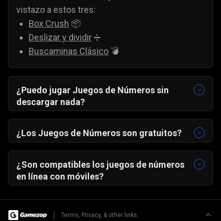
vistazo a estos tres:
Box Crush
📦
Deslizar y dividir
➗
Buscaminas Clásico
💣
¿Puedo jugar Juegos de Números sin
descargar nada?
¡Claro! Todos se ejecutan directamente en tu
navegador, sin descargas ni instalaciones.
¿Los Juegos de Números son gratuitos?
Sí, son 100% gratis y no necesitas registrarte
para empezar a jugar.
¿Son compatibles los juegos de números
en línea con móviles?
Sí, funcionan perfectamente en
Android e iOS
,
siempre que tengas un navegador actualizado.
|
Terms, Privacy, & other links