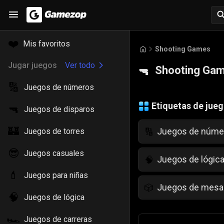
❤️
Mis favoritos
Shooting Games
Jugar juegos
Ver todo
Shooting Ga
🔫
🔢
Juegos de números
Etiquetas de jue
🔫
Juegos de disparos
🏰
Juegos de núme
🔢
Juegos de torres
😎
Juegos casuales
Juegos de lógic
🧠
💄
Juegos para niñas
Juegos de mesa
🎲
🧠
Juegos de lógica
Juegos para niñ
💄
🏎️
Juegos de carreras