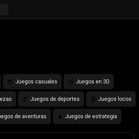
Juegos casuales
Juegos en 3D
😎
🧊
bezas
Juegos de deportes
Juegos locos
🏀
🤪
uegos de aventuras
Juegos de estrategia
♟️
egos de Simulación de Vida
Juegos de Saltar
🤸