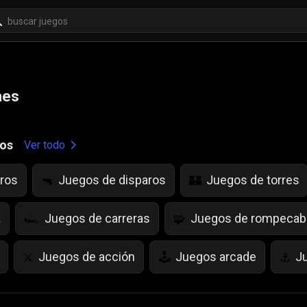
mes
gos
Ver todo
ros
Juegos de disparos
Juegos de torres
🔫
🏰
a
Juegos de carreras
Juegos de rompeca
🏎️
🧩
Juegos de acción
Juegos arcade
J
⚔️
🕹️
⚓
as
Juegos de Frutas
juegos de IQ
Ju
🍇
💡
🌱