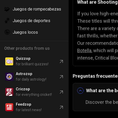
What are Shootin
🧩
Juegos de rompecabezas
Juegos de color
🎨
If you love high-en
🏀
Juegos de deportes
These titles will th
Juegos de Comi
🍕
There are a variety
🤪
Juegos locos
fast thrills, whethe
Our recommendatio
Other products from us
Botella
, which will
intense, Critical B
Quizzop
for brilliant quizzes!
Astrozop
Preguntas frecuente
for daily astrology!
Criczop
What are the 
for everything cricket!
Discover the be
Feedzop
for latest news!