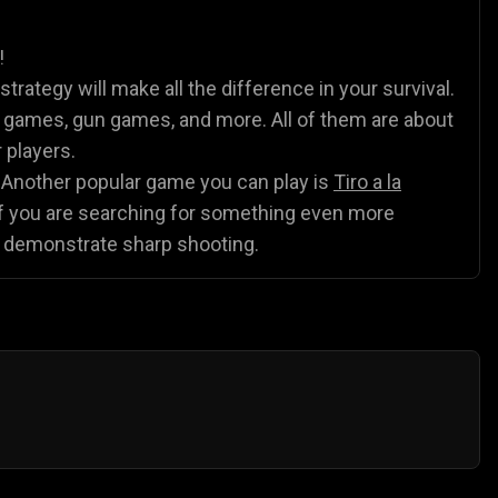
Juegos de Policía
Juegos de matemáticas

🧮
!
trategy will make all the difference in your survival.
partidos de fútbol
⚽
r games, gun games, and more. All of them are about
r players.
 Another popular game you can play is
Tiro a la
. If you are searching for something even more
st demonstrate sharp shooting.