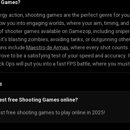
g Games?
es
Juegos de Miedo
Juegos de Cartas
👻
♠️

ergy action, shooting games are the perfect genre for you
row you into engaging worlds, where your aim, timing, and s
da
Juegos de volar
Juegos de animales
🚁
🐴
 of shooter games available on Gamezop, including snipe
r it's blasting zombies, avoiding tanks, or outgunning othe
ns include
Maestro de Armas
, where every shot counts.
 prove to be a satisfying test of your speed and accuracy
lock Ops will put you into a fast FPS battle, where you mu
s
best free Shooting Games online?
st free shooting games to play online in 2025!