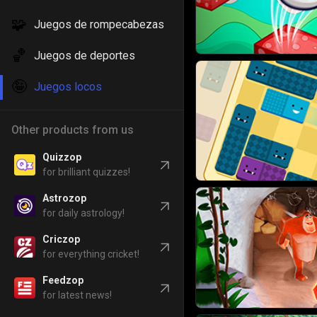
🧩
Juegos de rompecabezas
🏀
Juegos de deportes
🤪
Juegos locos
Other products from us
Quizzop
for brilliant quizzes!
Astrozop
for daily astrology!
Criczop
for everything cricket!
Feedzop
for latest news!