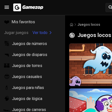
❤️
Mis favoritos
Juegos locos
Jugar juegos
Ver todo
Juegos locos
🤪
🔢
Juegos de números
🔫
Juegos de disparos
🏰
Juegos de torres
😎
Juegos casuales
💄
Juegos para niñas
🧠
Juegos de lógica
🏎️
Juegos de carreras