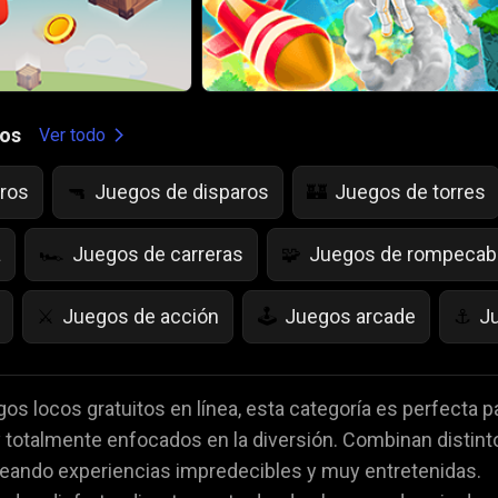
gos
Ver todo
ros
Juegos de disparos
Juegos de torres
🔫
🏰
a
Juegos de carreras
Juegos de rompeca
🏎️
🧩
Juegos de acción
Juegos arcade
J
⚔️
🕹️
⚓
as
Juegos de Frutas
juegos de IQ
Ju
🍇
💡
🌱
os locos gratuitos en línea, esta categoría es perfecta p
 y totalmente enfocados en la diversión. Combinan distint
es
Juegos de Miedo
Juegos de Cartas
👻
♠️

reando experiencias impredecibles y muy entretenidas.