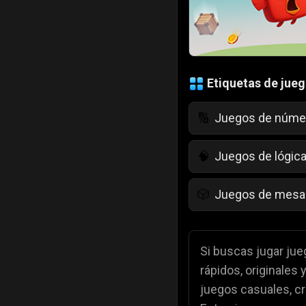
Etiquetas de jue
Juegos de núme
🔢
Juegos de lógic
🧠
Juegos de mesa
🎲
Juegos para niñ
💄
Si buscas jugar jueg
rápidos, originales
Juegos de color
🎨
juegos casuales, c