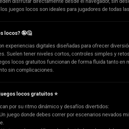
den disfrutar directamente desde el navegador, sin desca
da
Juegos de volar
Juegos de animales
🚁
🐴
, los juegos locos son ideales para jugadores de todas la
s locos? 🤪🤔
n experiencias digitales diseñadas para ofrecer diversi
. Suelen tener niveles cortos, controles simples y retos
egos locos gratuitos funcionan de forma fluida tanto en
to sin complicaciones.
juegos locos gratuitos ⭐
an por su ritmo dinámico y desafíos divertidos:
️: Un juego donde debes correr por escenarios nevados mi
e.