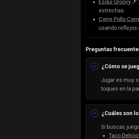
Esquí Groovy
🎿:
estrechas.
Corre Pollo Corr
usando reflejos 
Preguntas frecuente
¿Cómo se jueg
Jugar es muy se
toques en la pa
¿Cuáles son lo
Si buscas jueg
Taco Delici