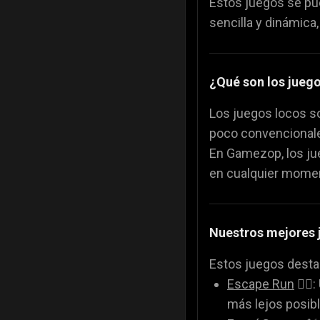
Estos juegos se pue
Juegos de Comi
🍕
sencilla y dinámica
¿Qué son los juego
Los juegos locos so
poco convencionales
En Gamezop, los ju
en cualquier momen
Nuestros mejores 
Estos juegos destac
Escape Run
🏃‍♂
más lejos posibl