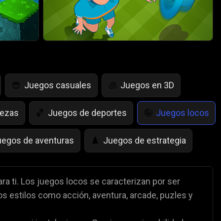
Juegos casuales
Juegos en 3D
😎
🧊
bezas
Juegos de deportes
Juegos locos
🏀
🤪
uegos de aventuras
Juegos de estrategia
♟️
egos de Simulación de Vida
Juegos de Saltar
🤸
ara ti. Los juegos locos se caracterizan por ser
os estilos como acción, aventura, arcade, puzles y
Juegos de Policía
Juegos de matemáticas

🧮