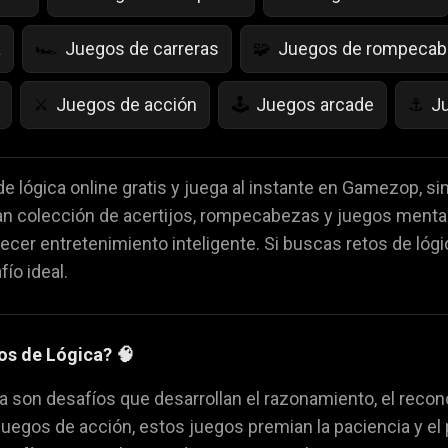
a
Juegos de carreras
Juegos de rompeca
🏎️
🧩
Juegos de acción
Juegos arcade
J
⚔️
🕹️
⚓
as
Juegos de Frutas
juegos de IQ
Ju
🍇
💡
🌱
de lógica online gratis y juega al instante en Gamezop, s
an colección de acertijos, rompecabezas y juegos mental
es
Juegos de Miedo
Juegos de Cartas
👻
♠️

ecer entretenimiento inteligente. Si buscas retos de lóg
ío ideal.
da
Juegos de volar
Juegos de animales
🚁
🐴
os de Lógica? 🧠
a son desafíos que desarrollan el razonamiento, el recono
 juegos de acción, estos juegos premian la paciencia y 