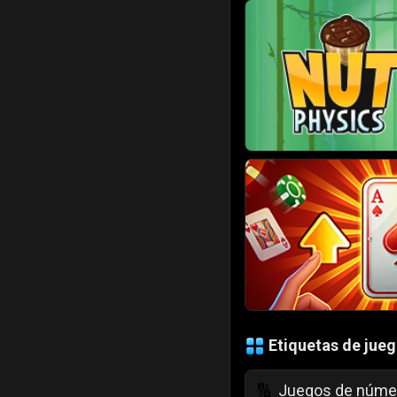
Etiquetas de jue
Juegos de núme
🔢