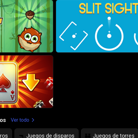
gos
Ver todo
ros
Juegos de disparos
Juegos de torres
🔫
🏰