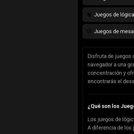
Juegos de lógic
🧠
Juegos de mesa
🎲
Juegos para niñ
💄
Disfruta de juegos 
navegador a una gr
Juegos de color
🎨
concentración y ofr
encontrarás el desaf
Juegos de Comi
🍕
¿Qué son los Jueg
Los juegos de lógic
A diferencia de los