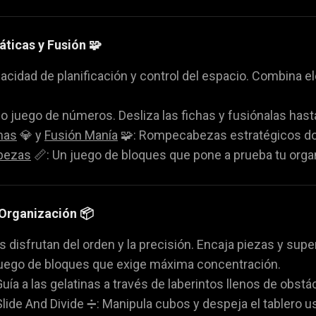
ticas y Fusión 🧩
acidad de planificación y control del espacio. Combina 
ico juego de números. Desliza las fichas y fusiónalas hasta
mas
💎 y
Fusión Manía
🧩: Rompecabezas estratégicos do
bezas
📏: Un juego de bloques que pone a prueba tu orga
 Organización 📦
s disfrutan del orden y la precisión. Encaja piezas y sup
juego de bloques que exige máxima concentración.
Guía a las gelatinas a través de laberintos llenos de obstá
lide And Divide ➗: Manipula cubos y despeja el tablero us