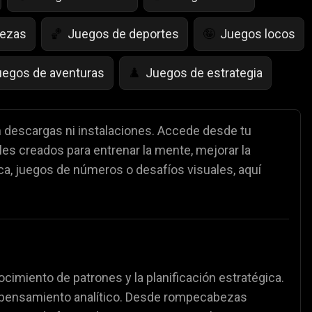
bezas
Juegos de deportes
Juegos locos
🏀
🤪
uegos de aventuras
Juegos de estrategia
♟️
egos de Simulación de Vida
Juegos de Saltar
🤸
in descargas ni instalaciones. Accede desde tu
es creados para entrenar la mente, mejorar la
Juegos de Policía
Juegos de matemáticas

🧮
ica, juegos de números o desafíos visuales, aquí
partidos de fútbol
⚽
cimiento de patrones y la planificación estratégica.
el pensamiento analítico. Desde rompecabezas