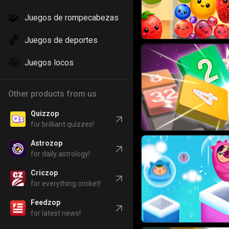
🧩
Juegos de rompecabezas
🏀
Juegos de deportes
🤪
Juegos locos
Other products from us
Quizzop
for brilliant quizzes!
Astrozop
for daily astrology!
Criczop
for everything cricket!
Feedzop
for latest news!