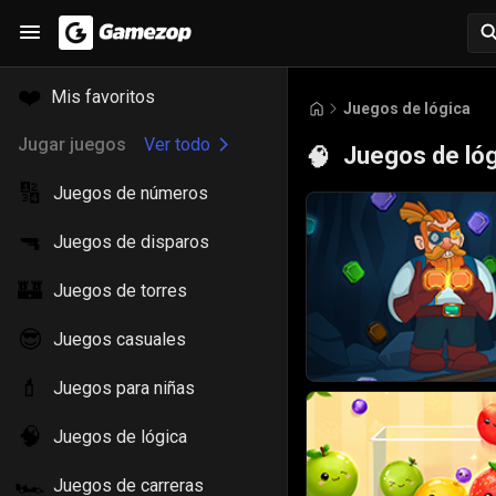
❤️
Mis favoritos
Juegos de lógica
Jugar juegos
Ver todo
Juegos de ló
🧠
🔢
Juegos de números
🔫
Juegos de disparos
🏰
Juegos de torres
😎
Juegos casuales
💄
Juegos para niñas
🧠
Juegos de lógica
🏎️
Juegos de carreras