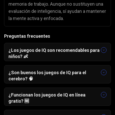
memoria de trabajo. Aunque no sustituyen una
evaluación de inteligencia, sí ayudan a mantener
la mente activa y enfocada.
Preguntas frecuentes
¿Los juegos de IQ son recomendables para
niños? 👶
Sí, siempre que se adapten a su edad y se
juegue en sesiones cortas y divertidas.
¿Son buenos los juegos de IQ para el
cerebro? 🧠
Sí. Los juegos de IQ ayudan a mejorar
habilidades concretas como la memoria, la
¿Funcionan los juegos de IQ en línea
atención y la rapidez mental, aunque no
gratis? 🆓
reemplazan una medición formal de
Sí. Los juegos de IQ en línea gratis pueden
inteligencia.
ayudar a mejorar la agilidad mental si se juegan