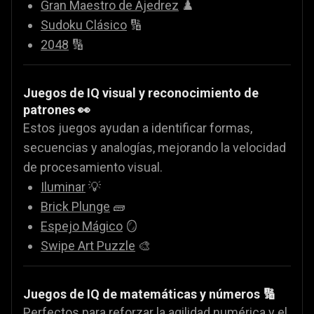
Gran Maestro de Ajedrez
♟️
Sudoku Clásico
🔢
2048
🔢
Juegos de IQ visual y reconocimiento de
patrones 👀
Estos juegos ayudan a identificar formas,
secuencias y analogías, mejorando la velocidad
de procesamiento visual.
Iluminar
💡
Brick Plunge
🧱
Espejo Mágico
🪞
Swipe Art Puzzle
🎨
Juegos de IQ de matemáticas y números 🔢
Perfectos para reforzar la agilidad numérica y el