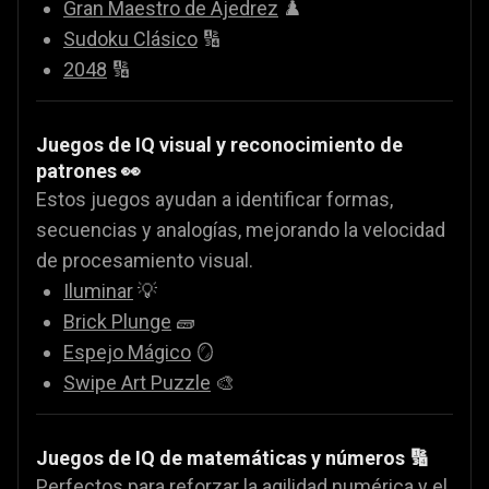
Gran Maestro de Ajedrez
♟️
Sudoku Clásico
🔢
2048
🔢
Juegos de IQ visual y reconocimiento de
patrones 👀
Estos juegos ayudan a identificar formas,
secuencias y analogías, mejorando la velocidad
de procesamiento visual.
Iluminar
💡
Brick Plunge
🧱
Espejo Mágico
🪞
Swipe Art Puzzle
🎨
Juegos de IQ de matemáticas y números 🔢
Perfectos para reforzar la agilidad numérica y el