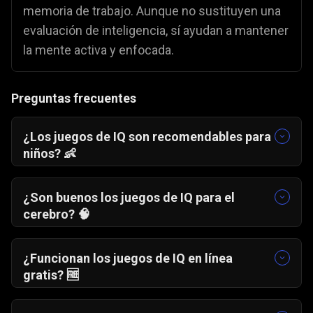
memoria de trabajo. Aunque no sustituyen una
evaluación de inteligencia, sí ayudan a mantener
la mente activa y enfocada.
Preguntas frecuentes
¿Los juegos de IQ son recomendables para
niños? 👶
Sí, siempre que se adapten a su edad y se
juegue en sesiones cortas y divertidas.
¿Son buenos los juegos de IQ para el
cerebro? 🧠
Sí. Los juegos de IQ ayudan a mejorar
habilidades concretas como la memoria, la
¿Funcionan los juegos de IQ en línea
atención y la rapidez mental, aunque no
gratis? 🆓
reemplazan una medición formal de
Sí. Los juegos de IQ en línea gratis pueden
inteligencia.
ayudar a mejorar la agilidad mental si se juegan