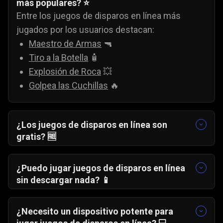
más populares? ⭐
Entre los juegos de disparos en línea más
jugados por los usuarios destacan:
Maestro de Armas
🔫
Tiro a la Botella
🧴
Explosión de Roca
💥
Golpea las Cuchillas
🔥
¿Los juegos de disparos en línea son
gratis? 🆓
Sí. Todos los juegos de disparos en línea
disponibles en Gamezop son completamente
¿Puedo jugar juegos de disparos en línea
gratuitos, sin pagos ocultos.
sin descargar nada? 📱
Sí. Puedes jugar juegos de disparos en línea
gratis directamente desde el navegador, sin
¿Necesito un dispositivo potente para
descargas ni instalaciones.