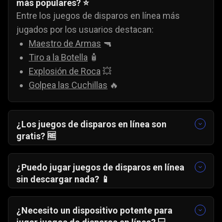
más populares? ⭐
Entre los juegos de disparos en línea más
jugados por los usuarios destacan:
Maestro de Armas
🔫
Tiro a la Botella
🧴
Explosión de Roca
💥
Golpea las Cuchillas
🔥
¿Los juegos de disparos en línea son
gratis? 🆓
Sí. Todos los juegos de disparos en línea
disponibles en Gamezop son completamente
¿Puedo jugar juegos de disparos en línea
gratuitos, sin pagos ocultos.
sin descargar nada? 📱
Sí. Puedes jugar juegos de disparos en línea
gratis directamente desde el navegador, sin
¿Necesito un dispositivo potente para
descargas ni instalaciones.