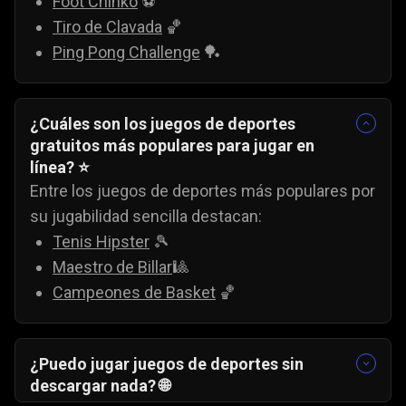
Foot Chinko
⚽
Tiro de Clavada
🏀
Ping Pong Challenge
🏓
¿Cuáles son los juegos de deportes
gratuitos más populares para jugar en
línea? ⭐
Entre los juegos de deportes más populares por
su jugabilidad sencilla destacan:
Tenis Hipster
🎾
Maestro de Billar
🎱
Campeones de Basket
🏀
¿Puedo jugar juegos de deportes sin
descargar nada? 🌐