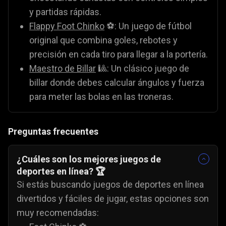
y partidas rápidas.
Flappy Foot Chinko
⚽: Un juego de fútbol
original que combina goles, rebotes y
precisión en cada tiro para llegar a la portería.
Maestro de Billar
🎱: Un clásico juego de
billar donde debes calcular ángulos y fuerza
para meter las bolas en las troneras.
Preguntas frecuentes
¿Cuáles son los mejores juegos de
deportes en línea? 🏆
Si estás buscando juegos de deportes en línea
divertidos y fáciles de jugar, estas opciones son
muy recomendadas: