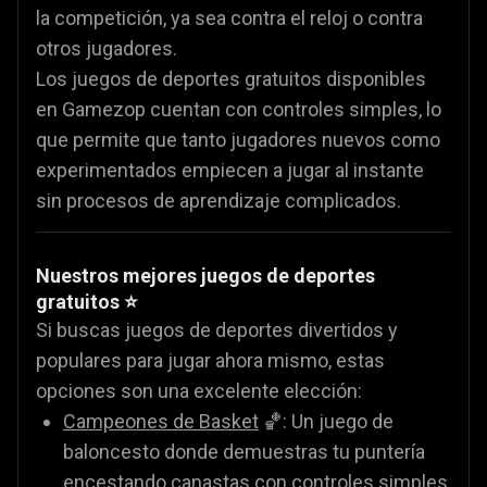
la competición, ya sea contra el reloj o contra
otros jugadores.
Los juegos de deportes gratuitos disponibles
en Gamezop cuentan con controles simples, lo
que permite que tanto jugadores nuevos como
experimentados empiecen a jugar al instante
sin procesos de aprendizaje complicados.
Nuestros mejores juegos de deportes
gratuitos ⭐
Si buscas juegos de deportes divertidos y
populares para jugar ahora mismo, estas
opciones son una excelente elección:
Campeones de Basket
🏀: Un juego de
baloncesto donde demuestras tu puntería
encestando canastas con controles simples