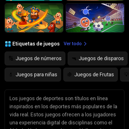
Etiquetas de juegos
Ver todo
Juegos de números
Juegos de disparos
🔢
🔫
Juegos para niñas
Juegos de Frutas
💄
🍇
💡
Los juegos de deportes son títulos en línea
inspirados en los deportes más populares de la
vida real. Estos juegos ofrecen a los jugadores
una experiencia digital de disciplinas como el