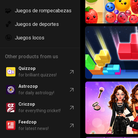
🧩
Juegos de rompecabezas
🏀
Juegos de deportes
🤪
Juegos locos
Other products from us
Quizzop
for brilliant quizzes!
Astrozop
for daily astrology!
Criczop
for everything cricket!
Feedzop
for latest news!