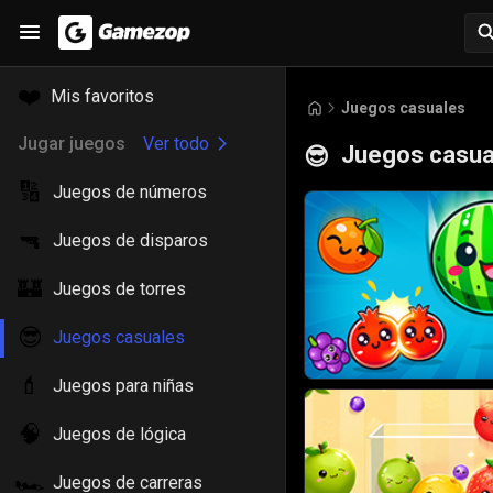
❤️
Mis favoritos
Juegos casuales
Jugar juegos
Ver todo
Juegos casua
😎
🔢
Juegos de números
🔫
Juegos de disparos
🏰
Juegos de torres
😎
Juegos casuales
💄
Juegos para niñas
🧠
Juegos de lógica
🏎️
Juegos de carreras