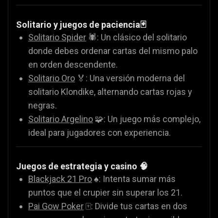
Solitario y juegos de paciencia🃏
Solitario Spider
🕷️: Un clásico del solitario
donde debes ordenar cartas del mismo palo
en orden descendente.
Solitario Oro
🏅: Una versión moderna del
solitario Klondike, alternando cartas rojas y
negras.
Solitario Argelino
🧩: Un juego más complejo,
ideal para jugadores con experiencia.
Juegos de estrategia y casino 🧠
Blackjack 21 Pro
♠️: Intenta sumar más
puntos que el crupier sin superar los 21.
Pai Gow Poker
🀄: Divide tus cartas en dos