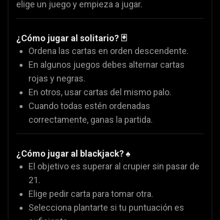
elige un juego y empieza a jugar.
¿Cómo jugar al solitario? 🃏
Ordena las cartas en orden descendente.
En algunos juegos debes alternar cartas
rojas y negras.
En otros, usar cartas del mismo palo.
Cuando todas estén ordenadas
correctamente, ganas la partida.
¿Cómo jugar al blackjack? ♠️
El objetivo es superar al crupier sin pasar de
21.
Elige pedir carta para tomar otra.
Selecciona plantarte si tu puntuación es