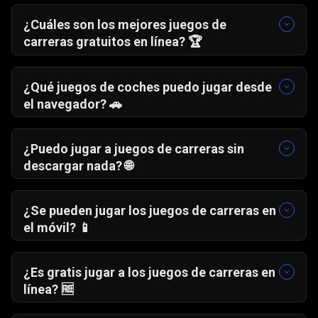
¿Cuáles son los mejores juegos de
carreras gratuitos en línea? 🏆
Los mejores juegos de carreras destacan por
su velocidad, controles sencillos y pistas
¿Qué juegos de coches puedo jugar desde
entretenidas. En Gamezop puedes jugar a:
el navegador? 🚗
Velocidad Furiosa
🚘
En Gamezop encontrarás una amplia variedad
Carreras Infinitas
🏎️
de juegos de coches listos para jugar
¿Puedo jugar a juegos de carreras sin
Jinete de Llamas
🔥
directamente desde el navegador. Algunas
descargar nada? 🌐
opciones populares son:
Sí. Todos los juegos de carreras se pueden
Velocidad Furiosa
🚘
jugar directamente desde el navegador, sin
¿Se pueden jugar los juegos de carreras en
Carreras Infinitas
🏎️
descargas ni instalaciones.
el móvil? 📱
Jinete de Llamas
🔥
Sí. Los juegos de coches funcionan
Comando de Tráfico
🚦
perfectamente en móviles y tabletas desde el
¿Es gratis jugar a los juegos de carreras en
Batalla de Carriles
🛣️
navegador.
línea? 🆓
Sí. Todos los juegos de coches y carreras