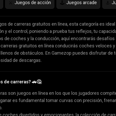
Juegos de acción
Juegos arcade
J
⚔️
🕹️
⚓
as
Juegos de Frutas
juegos de IQ
Ju
🍇
💡
🌱
os de carreras gratuitos en línea, esta categoría es ideal
n y el control, poniendo a prueba tus reflejos, tu capacida
es
Juegos de Miedo
Juegos de Cartas
👻
♠️

s de coches y la conducción, aquí encontrarás desafíos l
carreras gratuitos en línea conducirás coches veloces y
da
Juegos de volar
Juegos de animales
🚁
🐴
s llenos de obstáculos. En Gamezop puedes disfrutar de 
esidad de descargas.
s de carreras? 🚗🤔
ras son juegos en línea en los que los jugadores compit
a ganar es fundamental tomar curvas con precisión, fren
o.
e coches divertidos y emocionantes, la colección de car