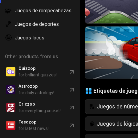
🧩
Juegos de rompecabezas
🏀
Juegos de deportes
🤪
Juegos locos
Other products from us
Quizzop
for brilliant quizzes!
Astrozop
Etiquetas de jue
for daily astrology!
Criczop
Juegos de núme
🔢
for everything cricket!
Feedzop
Juegos de lógic
🧠
for latest news!