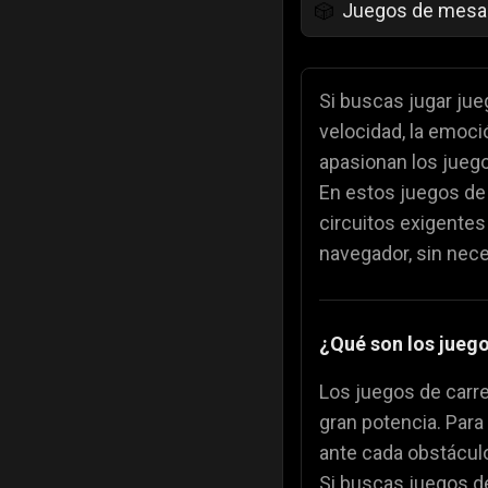
Juegos de mesa
🎲
Juegos para niñ
💄
Si buscas jugar jueg
velocidad, la emoció
Juegos de color
🎨
apasionan los juego
En estos juegos de 
Juegos de Comi
🍕
circuitos exigente
navegador, sin nec
¿Qué son los juego
Los juegos de carre
gran potencia. Par
ante cada obstácul
Si buscas juegos d