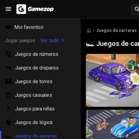
❤️
Mis favoritos
Juegos de carreras
Jugar juegos
Ver todo
Juegos de ca
🏎️
🔢
Juegos de números
🔫
Juegos de disparos
🏰
Juegos de torres
😎
Juegos casuales
💄
Juegos para niñas
🧠
Juegos de lógica
🏎️
Juegos de carreras