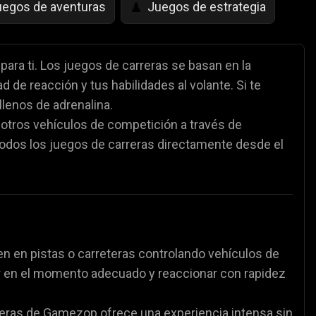
uegos de aventuras
Juegos de estrategia
♟️
egos de Simulación de Vida
Juegos de Saltar
🤸
 para ti. Los juegos de carreras se basan en la
d de reacción y tus habilidades al volante. Si te
Juegos de Policía
Juegos de matemáticas

🧮
lenos de adrenalina.
 otros vehículos de competición a través de
partidos de fútbol
⚽
todos los juegos de carreras directamente desde el
en en pistas o carreteras controlando vehículos de
ar en el momento adecuado y reaccionar con rapidez
reras de Gamezop ofrece una experiencia intensa sin