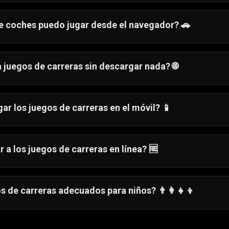
egos de carreras destacan por su velocidad, controles s
e coches puedo jugar desde el navegador? 🚗
uriosa
🚘
ontrarás una amplia variedad de juegos de coches listos
initas
🏎️
es populares son:
lamas
🔥
 juegos de carreras sin descargar nada? 🌐
uriosa
🚘
uegos de carreras se pueden jugar directamente desde el 
initas
🏎️
lamas
🔥
ar los juegos de carreras en el móvil? 📱
Tráfico
🚦
 de coches funcionan perfectamente en móviles y tableta
rriles
🛣️
r a los juegos de carreras en línea? 🆓
juegos de coches y carreras disponibles en Gamezop son
s de carreras adecuados para niños? 👨‍👩‍👧‍👦
e los juegos de carreras son aptos para niños, con control