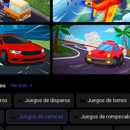
gos
Ver todo
ros
Juegos de disparos
Juegos de torres
🔫
🏰
a
Juegos de carreras
Juegos de rompeca
🏎️
🧩