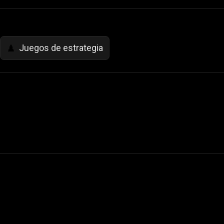
Juegos de estrategia
♟️
 Not Sell My Personal Information
izzop ® are registered trademarks of ATPL.