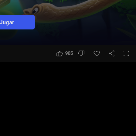
Jugar
985