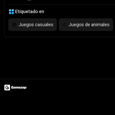
Etiquetado en
Juegos casuales
Juegos de animales
😎
🐴
Terms of Use
Privacy Policy
About
Jobs
Partner With Us
Do
© 2026 Advergame Technologies Pvt. Ltd. ("ATPL"). Gamezop ® & Qu