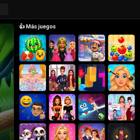
👍
Más juegos