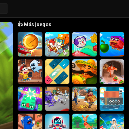
👍
Más juegos