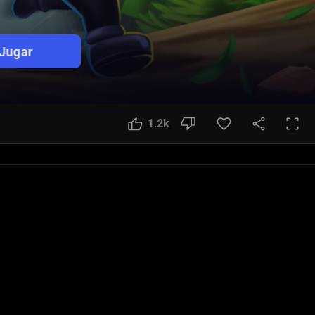
Jugar
1.2k