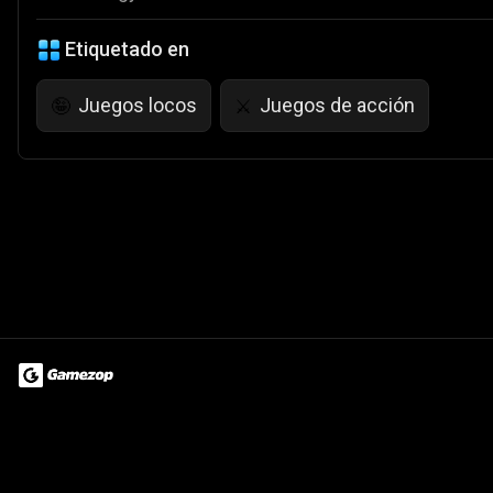
Etiquetado en
Juegos locos
Juegos de acción
🤪
⚔️
Terms of Use
Privacy Policy
About
Jobs
Partner With Us
Do
© 2026 Advergame Technologies Pvt. Ltd. ("ATPL"). Gamezop ® & Qu