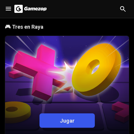
🎮
Tres en Raya
Jugar