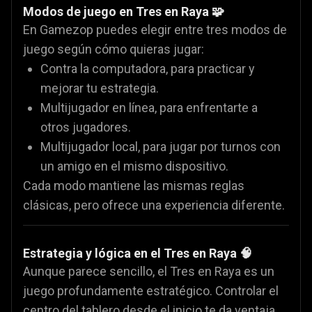
Modos de juego en Tres en Raya 🧩
En Gamezop puedes elegir entre tres modos de
juego según cómo quieras jugar:
Contra la computadora, para practicar y
mejorar tu estrategia.
Multijugador en línea, para enfrentarte a
otros jugadores.
Multijugador local, para jugar por turnos con
un amigo en el mismo dispositivo.
Cada modo mantiene las mismas reglas
clásicas, pero ofrece una experiencia diferente.
Estrategia y lógica en el Tres en Raya 🧠
Aunque parece sencillo, el Tres en Raya es un
juego profundamente estratégico. Controlar el
centro del tablero desde el inicio te da ventaja,